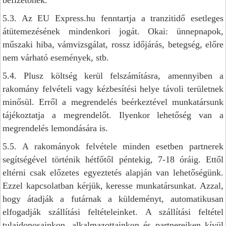
befizetőnek.
5.3. Az EU Express.hu fenntartja a tranzitidő esetleges
átütemezésének mindenkori jogát. Okai: ünnepnapok,
műszaki hiba, vámvizsgálat, rossz időjárás, betegség, előre
nem várható események, stb.
5.4. Plusz költség kerül felszámításra, amennyiben a
rakomány felvételi vagy kézbesítési helye távoli területnek
minősül. Erről a megrendelés beérkeztével munkatársunk
tájékoztatja a megrendelőt. Ilyenkor lehetőség van a
megrendelés lemondására is.
5.5. A rakományok felvétele minden esetben partnerek
segítségével történik hétfőtől péntekig, 7-18 óráig. Ettől
eltérni csak előzetes egyeztetés alapján van lehetőségünk.
Ezzel kapcsolatban kérjük, keresse munkatársunkat. Azzal,
hogy átadják a futárnak a küldeményt, automatikusan
elfogadják szállítási feltételeinket. A szállítási feltétel
tulajdonosainkon, alkalmazottainkon és partnereiken kívül