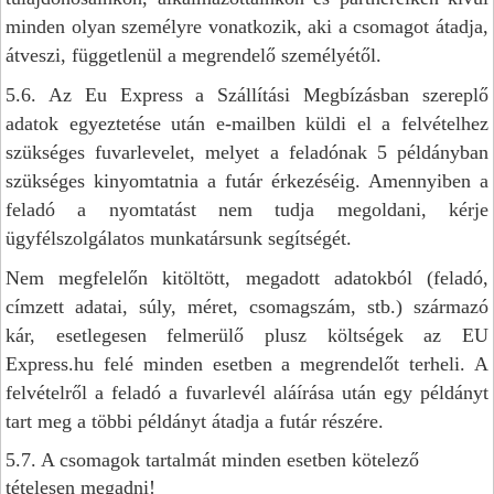
minden olyan személyre vonatkozik, aki a csomagot átadja,
átveszi, függetlenül a megrendelő személyétől.
5.6. Az Eu Express a Szállítási Megbízásban szereplő
adatok egyeztetése után e-mailben küldi el a felvételhez
szükséges fuvarlevelet, melyet a feladónak 5 példányban
szükséges kinyomtatnia a futár érkezéséig. Amennyiben a
feladó a nyomtatást nem tudja megoldani, kérje
ügyfélszolgálatos munkatársunk segítségét.
Nem megfelelőn kitöltött, megadott adatokból (feladó,
címzett adatai, súly, méret, csomagszám, stb.) származó
kár, esetlegesen felmerülő plusz költségek az EU
Express.hu felé minden esetben a megrendelőt terheli. A
felvételről a feladó a fuvarlevél aláírása után egy példányt
tart meg a többi példányt átadja a futár részére.
5.7. A csomagok tartalmát minden esetben kötelező
tételesen megadni!