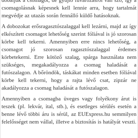
dobáljuk a csomagot, de gyűjtő fuvarozásról van szó, így a
csomagolásnak képesnek kell lennie arra, hogy tartalmát
megvédje az utazás során fennálló küldő hatásoknak.
A dobozokat erősragasztószalaggal kell lezárni, majd az így
elkészített csomagot lehetőség szerint fóliával is jó szorosan
körbe kell tekerni. Amennyiben erre nincs lehetőség, a
csomagot jó szorosan ragasztószalaggal érdemes
körbetekerni. Erre kötöző szalag, spárga használata nem
szükséges, megakadályozza a csomag haladását a
futószalagon. A bőröndök, táskákat minden esetben fóliával
körbe kell tekerni, hogy a rajta lévő csat, zipzár ne
akadályozza a csomag haladását a futószalagon.
Amennyiben a csomagba üveges vagy folyékony árut is
teszek (pl. lekvár, ital, stb.), és esetleges sérülés esetén a
benne lévő többi áru is sérül, az EUExpress.hu semmilyen
felelősséget nem vállal, illetve a biztosítás is hatályát veszti.