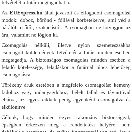
felvételét a futár megtagadhatja.
Az
EUExpress.hu
által javasolt és elfogadott csomagolási
módok: doboz, bőrönd - fóliával körbetekerve, ami véd a
párától, esőtől, szakadástól. A csomagban ne lötyögjön az
áru, valamint ne lógjon ki.
Csomagolás nélküli, illetve nylon szemeteszsákba
csomagolt küldemények felvételét a futár minden esetben
megtagadja. A biztonságos csomagolás minden esetben a
feladó kötelessége, feladáskor a futárnál nincs lehetőség
csomagolásra.
Törékeny áruk esetében a megfelelő csomagolás: kemény
fadoboz vagy műanyagdoboz, bélelt fallal és távtartóval
ellátva, az egyes cikkek pedig egyenként csomagolva és
elkülönítve.
Célunk, hogy minden egyes rakomány biztonsággal,
épségben érkezzen meg a rendeltetési helyére, nem