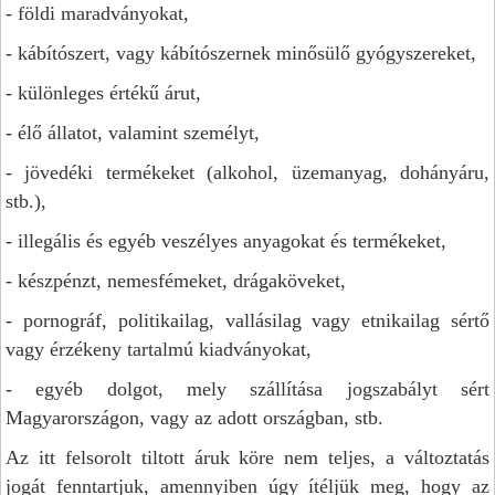
- földi maradványokat,
- kábítószert, vagy kábítószernek minősülő gyógyszereket,
- különleges értékű árut,
- élő állatot, valamint személyt,
- jövedéki termékeket (alkohol, üzemanyag, dohányáru,
stb.),
- illegális és egyéb veszélyes anyagokat és termékeket,
- készpénzt, nemesfémeket, drágaköveket,
- pornográf, politikailag, vallásilag vagy etnikailag sértő
vagy érzékeny tartalmú kiadványokat,
- egyéb dolgot, mely szállítása jogszabályt sért
Magyarországon, vagy az adott országban, stb.
Az itt felsorolt tiltott áruk köre nem teljes, a változtatás
jogát fenntartjuk, amennyiben úgy ítéljük meg, hogy az