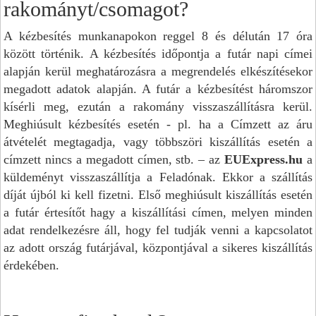
rakományt/csomagot?
A kézbesítés munkanapokon reggel 8 és délután 17 óra
között történik. A kézbesítés időpontja a futár napi címei
alapján kerül meghatározásra a megrendelés elkészítésekor
megadott adatok alapján. A futár a kézbesítést háromszor
kísérli meg, ezután a rakomány visszaszállításra kerül.
Meghiúsult kézbesítés esetén - pl. ha a Címzett az áru
átvételét megtagadja, vagy többszöri kiszállítás esetén a
címzett nincs a megadott címen, stb. – az
EUExpress.hu
a
küldeményt visszaszállítja a Feladónak. Ekkor a szállítás
díját újból ki kell fizetni. Első meghiúsult kiszállítás esetén
a futár értesítőt hagy a kiszállítási címen, melyen minden
adat rendelkezésre áll, hogy fel tudják venni a kapcsolatot
az adott ország futárjával, központjával a sikeres kiszállítás
érdekében.