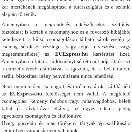
kár mértékének megállapítása a futárszolgálat és a számla
alapján történik.
Amennyiben a megrendelés elkészítésekor szállítási
biztosítást is kértek a rakományhoz és a fuvarozó hibájából
keletkezett, a külső csomagoláson látható károk esetén (a
csomag sérülése, részleges vagy teljes elvesztése, vagy
megsemmisülése) az
EUExpress.hu
kártérítést fizet.
Amennyiben a futár a küldeményt sértetlenül adja át, és ezt
a címzett/átvevő aláírásával is igazolta, de a bel tartalom
sérült, biztosítási igény benyújtására nincs lehetőség.
Nem megfelelően csomagolt és törékeny áruk szállításáért
az
EUExpress.hu
felelősséget nem vállal. A megfelelő
csomagolás: kemény fadoboz vagy műanyagdoboz, bélelt
fallal és távtartóval ellátva, az egyes cikkek pedig
egyenként csomagolva és elkülönítve.
Üveg, porcelán és más törékeny tárgyak ép szállítására
semmilyen garanciát nem vállalunk.