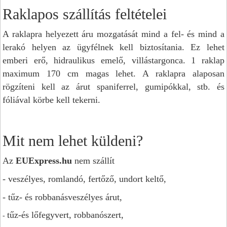
Raklapos szállítás feltételei
A raklapra helyezett áru mozgatását mind a fel- és mind a
lerakó helyen az ügyfélnek kell biztosítania. Ez lehet
emberi erő, hidraulikus emelő, villástargonca. 1 raklap
maximum 170 cm magas lehet. A raklapra alaposan
rögzíteni kell az árut spaniferrel, gumipókkal, stb. és
fóliával körbe kell tekerni.
Mit nem lehet küldeni?
Az
EUExpress.hu
nem szállít
- veszélyes, romlandó, fertőző, undort keltő,
- tűz- és robbanásveszélyes árut,
tűz-és lőfegyvert, robbanószert,
-