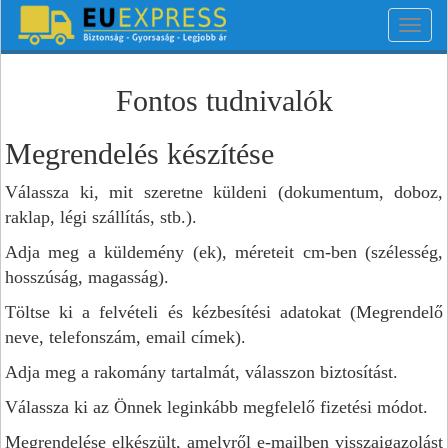
Toggl
navig
Fontos tudnivalók
Megrendelés készítése
Válassza ki, mit szeretne küldeni (dokumentum, doboz,
raklap, légi szállítás, stb.).
Adja meg a küldemény (ek), méreteit cm-ben (szélesség,
hosszúság, magasság).
Töltse ki a felvételi és kézbesítési adatokat (Megrendelő
neve, telefonszám, email címek).
Adja meg a rakomány tartalmát, válasszon biztosítást.
Válassza ki az Önnek leginkább megfelelő fizetési módot.
Megrendelése elkészült, amelyről e-mailben visszaigazolást