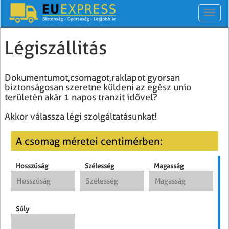
Toggl
navig
Légiszállitás
Dokumentumot,csomagot,raklapot gyorsan
biztonságosan szeretne küldeni az egész unio
területén akár 1 napos tranzit idővel?
Akkor válassza légi szolgáltatásunkat!
A csomag méretei centimérben:
Hosszúság
Szélesség
Magasság
Súly