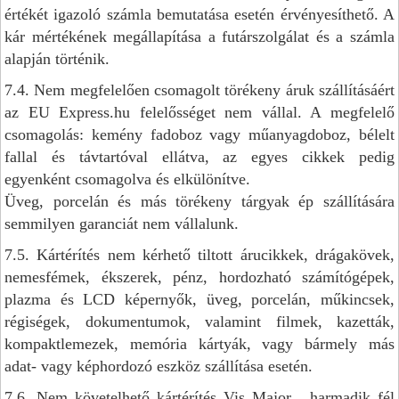
értékét igazoló számla bemutatása esetén érvényesíthető. A
kár mértékének megállapítása a futárszolgálat és a számla
alapján történik.
7.4. Nem megfelelően csomagolt törékeny áruk szállításáért
az EU Express.hu felelősséget nem vállal. A megfelelő
csomagolás: kemény fadoboz vagy műanyagdoboz, bélelt
fallal és távtartóval ellátva, az egyes cikkek pedig
egyenként csomagolva és elkülönítve.
Üveg, porcelán és más törékeny tárgyak ép szállítására
semmilyen garanciát nem vállalunk.
7.5. Kártérítés nem kérhető tiltott árucikkek, drágakövek,
nemesfémek, ékszerek, pénz, hordozható számítógépek,
plazma és LCD képernyők, üveg, porcelán, műkincsek,
régiségek, dokumentumok, valamint filmek, kazetták,
kompaktlemezek, memória kártyák, vagy bármely más
adat- vagy képhordozó eszköz szállítása esetén.
7.6. Nem követelhető kártérítés Vis Major , harmadik fél