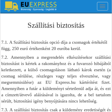
Toggl
navig
Szállítási biztosítás
7.1. A Szállítási biztosítás opció díja a csomagok értékétől
függ, 250 euró értékenként 20 euróba kerül.
7.2. Amennyiben a megrendelés elkészítésekor szállítási
biztosítást is kértek a rakományhoz és a fuvarozó hibájából
keletkezett, a külső csomagoláson látható károk esetén (a
csomag sérülése, részleges vagy teljes elvesztése, vagy
megsemmisülése) az EU Express.hu kártérítést fizet.
Amennyiben a futár a küldeményt sértetlenül adja át, és ezt
a címzett/átvevő aláírásával is igazolta, de a bel tartalom
sérült, biztosítási igény benyújtására nincs lehetőség.
7.3. A szállítási biztosítás csak a küldemény eredetiségét és