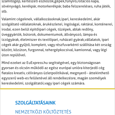
számítógép, kertészeti eszközök,gépek,fűnyíró,rotációs kapa,
sövényvágó, kerékpár, motorkerékpár, baba felszereléses, ruha játék,
stb.
Valamint cégeknek, vállalkozásoknak,ipari, kereskedelmi, akár
szolgáltató vállalatoknak, árukészletei, ingóságai, raktárai, konténerei,
irodai, ezen belül építőipari cégek, tüzépek, ablak redőny,
üveggyártók, bútorok, dokumentumok, állványozó, lámpa és
izzógyárak, élelmiszer és textilipari, ruházati gyárak,vállalatok, ipari
cégek akár gyűjtő, komplett, vagy részfuvarkénti szállítása két ország
között, közúton, furgonnal, tehergépkocsival, kamionnal, vagy légi
úton repülővel.
Mind ezeket az EuExpress.hu segítségével, egy biztonságosan
gyorsan és olcsón működő az egész európai unióra kiterjedő cég
fiatalos kreatív, célirányos üzletpolitikával, megnyerő - áttekinthető
egyszerű web-es felületével áll rendelkezésre, magán személyek
kereskedelmi, szolgáltatói,vagy ipari cégek számára.
SZOLGÁLTATÁSAINK
NEMZETKÖZI KÖLTÖZTETÉS