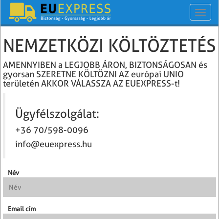
Toggl
navig
NEMZETKÖZI KÖLTÖZTETÉS
AMENNYIBEN a LEGJOBB ÁRON, BIZTONSÁGOSAN és
gyorsan SZERETNE KÖLTÖZNI AZ európai UNIO
területén AKKOR VÁLASSZA AZ EUEXPRESS-t!
Ügyfélszolgálat:
+36 70/598-0096
info@euexpress.hu
Név
Email cím