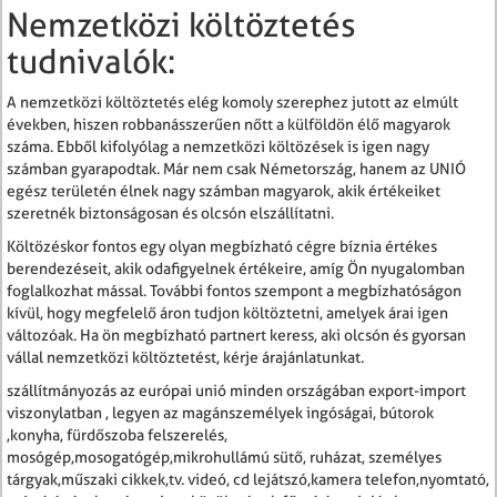
Nemzetközi költöztetés
tudnivalók:
A nemzetközi költöztetés elég komoly szerephez jutott az elmúlt
években, hiszen robbanásszerűen nőtt a külföldön élő magyarok
száma. Ebből kifolyólag a nemzetközi költözések is igen nagy
számban gyarapodtak. Már nem csak Németország, hanem az UNIÓ
egész területén élnek nagy számban magyarok, akik értékeiket
szeretnék biztonságosan és olcsón elszállítatni.
Költözéskor fontos egy olyan megbízható cégre bíznia értékes
berendezéseit, akik odafigyelnek értékeire, amíg Ön nyugalomban
foglalkozhat mással. További fontos szempont a megbízhatóságon
kívül, hogy megfelelő áron tudjon költöztetni, amelyek árai igen
változóak. Ha ön megbízható partnert keress, aki olcsón és gyorsan
vállal nemzetközi költöztetést, kérje árajánlatunkat.
szállítmányozás az európai unió minden országában export-import
viszonylatban , legyen az magánszemélyek ingóságai, bútorok
,konyha, fürdőszoba felszerelés,
mosógép,mosogatógép,mikrohullámú sütő, ruházat, személyes
tárgyak,műszaki cikkek,tv. videó, cd lejátszó,kamera telefon,nyomtató,