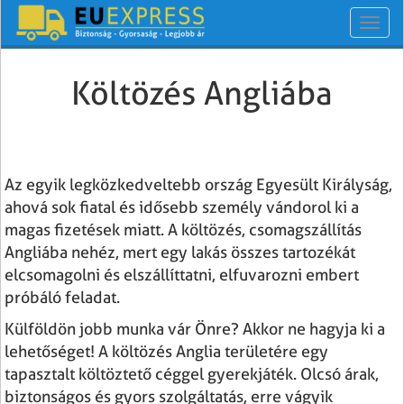
Toggl
navig
Költözés Angliába
Az egyik legközkedveltebb ország Egyesült Királyság,
ahová sok fiatal és idősebb személy vándorol ki a
magas fizetések miatt. A költözés, csomagszállítás
Angliába nehéz, mert egy lakás összes tartozékát
elcsomagolni és elszállíttatni, elfuvarozni embert
próbáló feladat.
Külföldön jobb munka vár Önre? Akkor ne hagyja ki a
lehetőséget! A költözés Anglia területére egy
tapasztalt költöztető céggel gyerekjáték. Olcsó árak,
biztonságos és gyors szolgáltatás, erre vágyik