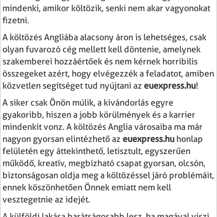
mindenki, amikor költözik, senki nem akar vagyonokat
fizetni.
A költözés Angliába alacsony áron is lehetséges, csak
olyan fuvarozó cég mellett kell döntenie, amelynek
szakemberei hozzáértőek és nem kérnek horribilis
összegeket azért, hogy elvégezzék a feladatot, amiben
közvetlen segítséget tud nyújtani az
euexpress.hu
!
A siker csak Önön múlik, a kivándorlás egyre
gyakoribb, hiszen a jobb körülmények és a karrier
mindenkit vonz. A költözés Anglia városaiba ma már
nagyon gyorsan elintézhető az
euexpress.hu
honlap
felületén egy áttekinthető, letisztult, egyszerűen
működő, kreatív, megbízható csapat gyorsan, olcsón,
biztonságosan oldja meg a költözéssel járó problémáit,
ennek köszönhetően Önnek emiatt nem kell
vesztegetnie az idejét.
A külföldi lakása barátságosabb lesz, ha magával viszi